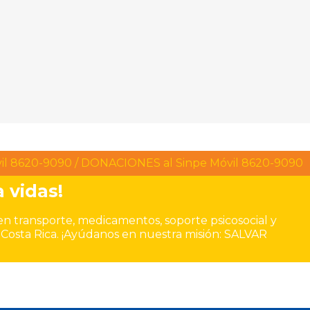
il 8620-9090 / DONACIONES al Sinpe Móvil 8620-9090
 vidas!
en transporte, medicamentos, soporte psicosocial y
n Costa Rica. ¡Ayúdanos en nuestra misión: SALVAR