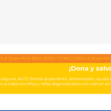
al Sinpe Móvil 8620-9090 / DONACIONES al Sinpe Móv
¡Dona y salva
o alguno, ALCCI brinda alojamiento, alimentación, ayuda 
vo a todos los niños y niñas diagnosticados con cáncer e